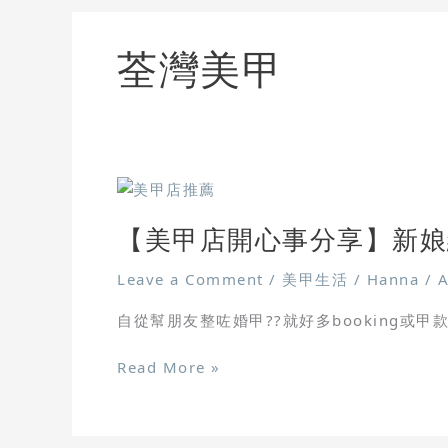
荃灣美甲
【美
甲
【美甲店開心事分享】新娘
店
開
Leave a Comment
/
美甲生活
/
Hanna
/
A
心
事
自從幫朋友整咗婚甲??就好多booking或甲
分
享】
Read More »
新
娘
結