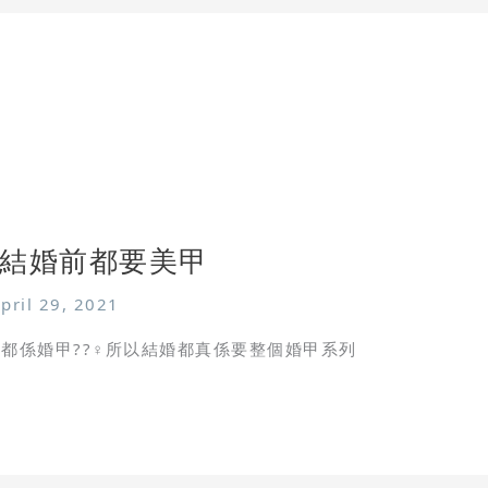
結婚前都要美甲
pril 29, 2021
款都係婚甲??‍♀️所以結婚都真係要整個婚甲系列